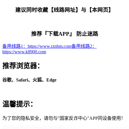
建议同时收藏【线路网址】与【本网页】
推荐『下载APP』 防止迷路
备用线路
1
：
https://www.rznbm.com
备用线路
2
：
https://www.k8900.com
推荐浏览器：
谷歌、Safari、火狐、Edge
温馨提示：
为了您的隐私安全，请勿与"国家反诈中心"APP同设备使用！