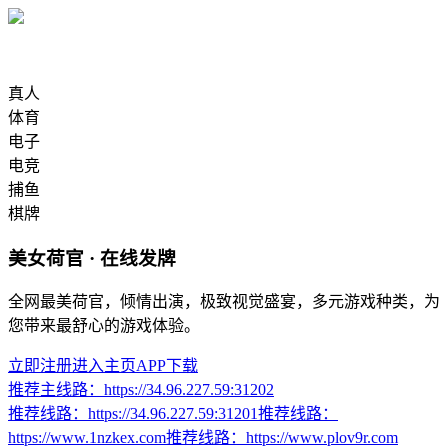
真人
体育
电子
电竞
捕鱼
棋牌
美女荷官 · 在线发牌
全网最美荷官，倾情出演，极致视觉盛宴，多元游戏种类，为
您带来最舒心的游戏体验。
立即注册
进入主页
APP下载
推荐主线路：
https://34.96.227.59:31202
推荐线路：
https://34.96.227.59:31201
推荐线路：
https://www.1nzkex.com
推荐线路：
https://www.plov9r.com