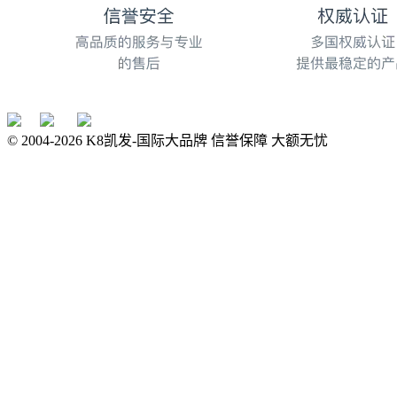
© 2004-
2026
K8凯发-国际大品牌 信誉保障 大额无忧