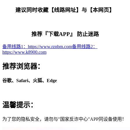
建议同时收藏【线路网址】与【本网页】
推荐『下载APP』 防止迷路
备用线路
1
：
https://www.rznbm.com
备用线路
2
：
https://www.k8900.com
推荐浏览器：
谷歌、Safari、火狐、Edge
温馨提示：
为了您的隐私安全，请勿与"国家反诈中心"APP同设备使用！