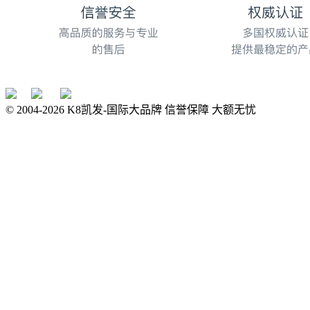
© 2004-
2026
K8凯发-国际大品牌 信誉保障 大额无忧