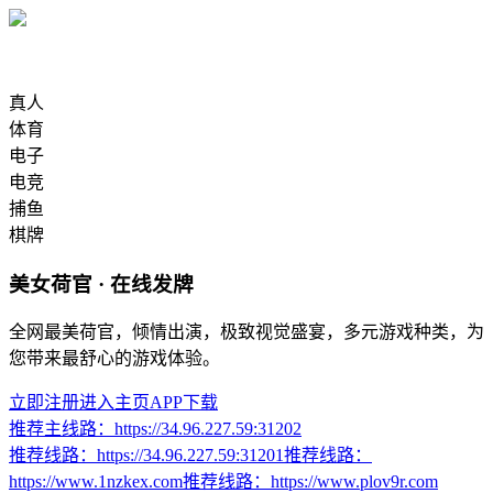
真人
体育
电子
电竞
捕鱼
棋牌
美女荷官 · 在线发牌
全网最美荷官，倾情出演，极致视觉盛宴，多元游戏种类，为
您带来最舒心的游戏体验。
立即注册
进入主页
APP下载
推荐主线路：
https://34.96.227.59:31202
推荐线路：
https://34.96.227.59:31201
推荐线路：
https://www.1nzkex.com
推荐线路：
https://www.plov9r.com