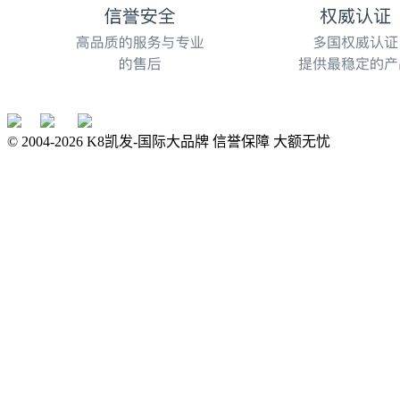
© 2004-
2026
K8凯发-国际大品牌 信誉保障 大额无忧